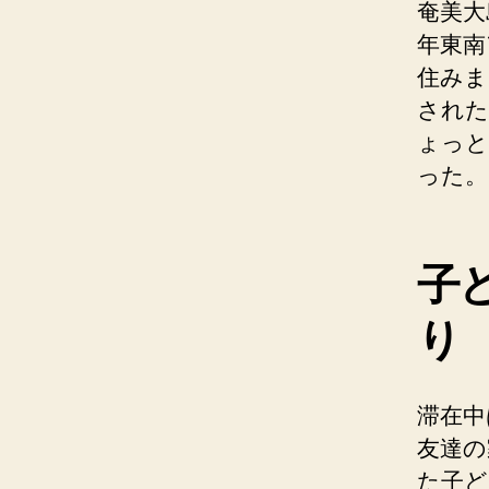
奄美大
年東南
住みま
された
ょっと
った。
子
り
滞在中
友達の
た子ど