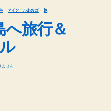
年
マイソールあおば
旅
島へ旅行＆
ール
りません