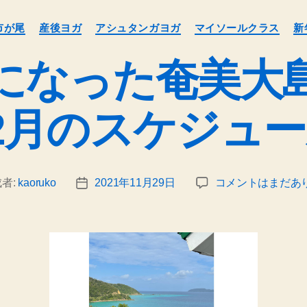
カ
市が尾
産後ヨガ
アシュタンガヨガ
マイソールクラス
新
テ
ゴ
になった奄美大
リ
ー
2月のスケジュ
世
者:
kaoruko
2021年11月29日
コメントはまだあ
投
界
稿
遺
日
産
に
な
っ
た