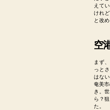
えてい
けれど
と改め
空
まず、
っとさ
はない
奄美市
き。世
ら？狙
た。