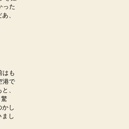
かった
だあ、
前はも
空港で
あと、
て驚
のかし
いまし