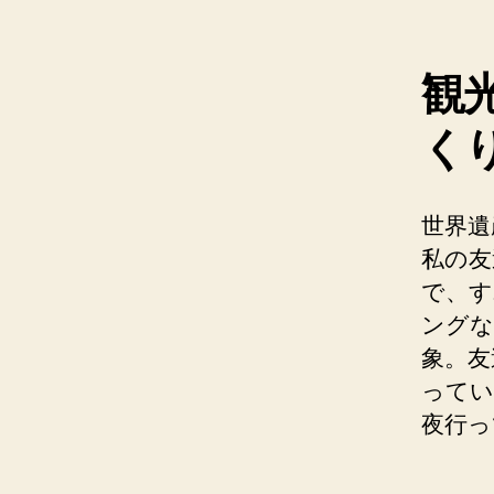
観
く
世界遺
私の友
で、す
ングな
象。友
ってい
夜行っ