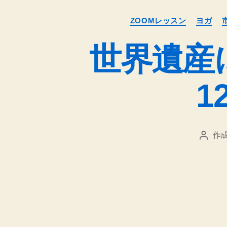
る
の
ZOOMレッスン
ヨガ
日
記
世界遺産
_
1
作成
投
稿
者