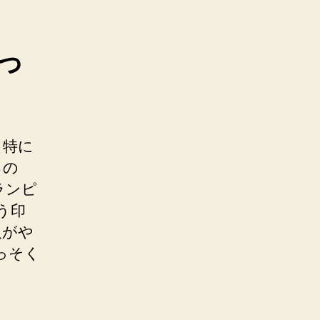
っ
。特に
るの
ランピ
う印
人がや
っそく