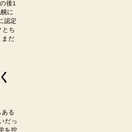
の後1
札幌に
に認定
？とち
ままだ
く
もある
いだっ
学を控