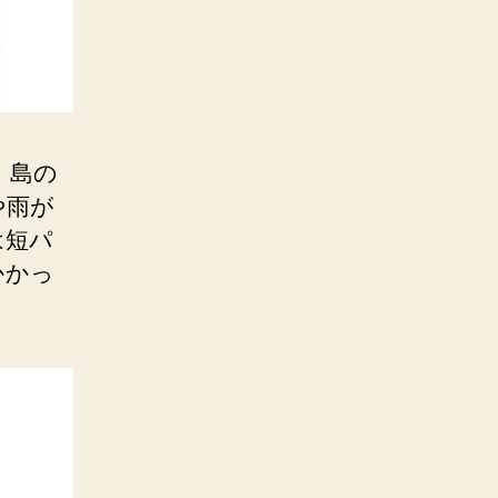
、島の
や雨が
は短パ
かかっ