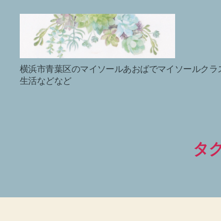
マ
横浜市青葉区のマイソールあおばでマイソールクラ
イ
生活などなど
ソ
ー
ル
プ
ラ
ク
タグ
テ
ィ
ス
で
sabai♪
か
お