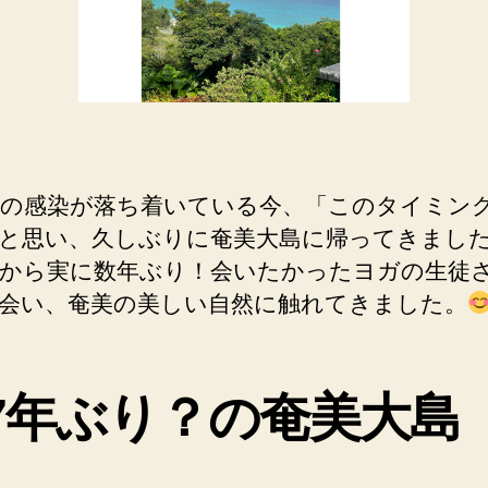
奄
美
大
島
へ
旅
行
＆
の感染が落ち着いている今、「このタイミン
12
と思い、久しぶりに奄美大島に帰ってきまし
月
から実に数年ぶり！会いたかったヨガの生徒
の
ス
会い、奄美の美しい自然に触れてきました。
ケ
ジ
ュ
7年ぶり？の奄美大島
ー
ル
へ
の