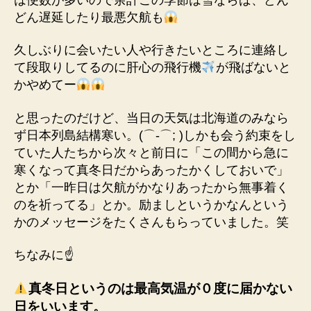
どん遅延したり最悪欠航も
久しぶりに会いたい人や行きたいところに連絡し
て段取りしてるのに肝心の飛行機
が飛ばないと
かやめてー
と思ったのだけど、当日の天気は北海道のみなら
ず日本列島結構寒い。(⌒-⌒; )しかも会う約束をし
ていた人たちから次々と前日に「この間から急に
寒くなって真冬日だからあったかくしておいで」
とか「一昨日は欠航がかなりあったから無事着く
のを祈ってる」とか。励ましというかなんという
かのメッセージをたくさんもらっていました。笑
ちなみに☝️
真冬日というのは最高気温が０度に届かない
日をいいます。