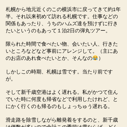
に
札幌から地元近くのこの横浜市に戻ってきて約1年
会
半。それ以来初めて訪れる札幌です。仕事などの
え
て
関係もあったり、うちのハムズ達を預けずに行き
感
たいというのもあって１泊2日の弾丸ツアー。
謝
へ
限られた時間で食べたい物、会いたい人、行きた
の
いところなどなど事前にアレンジして。（主にあ
のお店のあれ食べたいとか、そんなの
）
しかしこの時期、札幌は雪です。当たり前です
が。
そして新千歳空港はよく遅れる。私がかつて住ん
でいた時に何度も帰省などで利用したけれど、と
にかく行くのも帰るのもしょっちゅう遅れる。
滑走路を除雪しながら離発着をするのと、新千歳
は便数が多いので余計この季節は雪ならば、どん