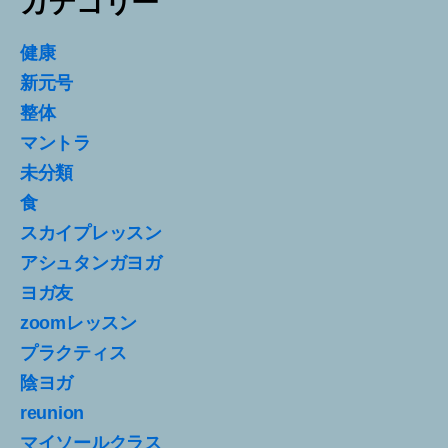
カテゴリー
健康
新元号
整体
マントラ
未分類
食
スカイプレッスン
アシュタンガヨガ
ヨガ友
zoomレッスン
プラクティス
陰ヨガ
reunion
マイソールクラス