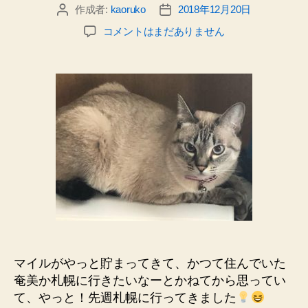
の
作成者:
kaoruko
2018年12月20日
投
投
日
稿
稿
嬉
コメントはまだありません
記
者
日
し・
_
楽
し
い
札
幌
弾
丸
グ
ル
メ
ツ
ア
ー
♪
マイルがやっと貯まってきて、かつて住んでいた
み
奄美か札幌に行きたいなーとかねてから思ってい
ん
て、やっと！先週札幌に行ってきました
な