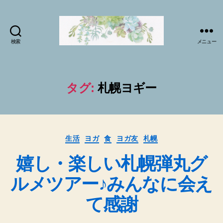
検索
メニュー
マ
イ
ソ
ー
タグ:
札幌ヨギー
ル
プ
ラ
ク
カ
テ
生活
ヨガ
食
ヨガ友
札幌
テ
ィ
嬉し・楽しい札幌弾丸グ
ゴ
ス
リ
で
ルメツアー♪みんなに会え
ー
sabai♪
か
て感謝
お
る