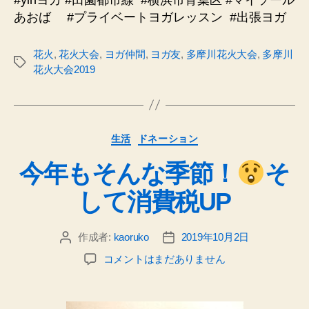
あおば #プライベートヨガレッスン
#出張ヨガ
花火
,
花火大会
,
ヨガ仲間
,
ヨガ友
,
多摩川花火大会
,
多摩川
タ
花火大会2019
グ
カ
生活
ドネーション
テ
今年もそんな季節！
そ
ゴ
リ
して消費税UP
ー
作成者:
kaoruko
2019年10月2日
投
投
稿
稿
今
コメントはまだありません
者
日
年
も
そ