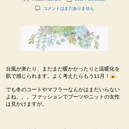
の
稿
稿
日
久
コメントはまだありません
者
日
記
し
_
ぶ
り
の
幼
馴
染
と
の
台風が来たり、まだまだ暖かかったりと温暖化を
再
肌で感じられます。よく考えたらもう11月！
会
＆
でも冬のコートやマフラーなんかはまだいらない
11
よね。。。ファッションでブーツやニットの女性
月
の
は見かけますが。
ス
ケ
ジ
ュ