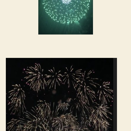
花
火
大
会
♪
今
年
は
ギ
リ
ギ
リ
で
間
に
合
っ
た！
へ
の