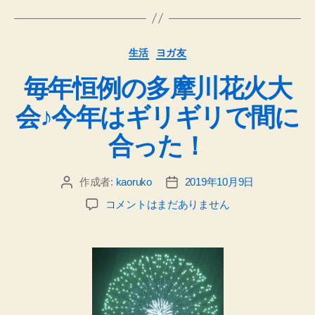
カ
生活
ヨガ友
テ
毎年恒例の多摩川花火大
ゴ
リ
会♪今年はギリギリで間に
ー
合った！
作成者:
kaoruko
2019年10月9日
投
投
稿
稿
毎
コメントはまだありません
者
日
年
恒
例
の
多
摩
川