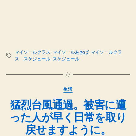
マイソールクラス
,
マイソールあおば
,
マイソールクラ
タ
ス スケジュール
,
スケジュール
グ
カ
生活
テ
猛烈台風通過。被害に遭
ゴ
リ
った人が早く日常を取り
ー
戻せますように。