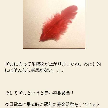
ん
な
季
節！
そ
し
て
消
費
税
UP
10月に入って消費税が上がりましたね。わたし的
へ
にはそんなに実感がない。。。
の
そして10月というと赤い羽根募金！
今日電車に乗る時に駅前に募金活動をしている人