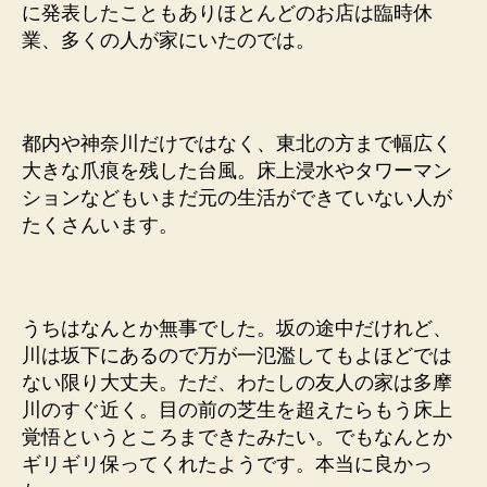
を
に発表したこともありほとんどのお店は臨時休
取
業、多くの人が家にいたのでは。
り
戻
せ
ま
都内や神奈川だけではなく、東北の方まで幅広く
す
大きな爪痕を残した台風。床上浸水やタワーマン
よ
ションなどもいまだ元の生活ができていない人が
う
たくさんいます。
に。
へ
の
うちはなんとか無事でした。坂の途中だけれど、
川は坂下にあるので万が一氾濫してもよほどでは
ない限り大丈夫。ただ、わたしの友人の家は多摩
川のすぐ近く。目の前の芝生を超えたらもう床上
覚悟というところまできたみたい。でもなんとか
ギリギリ保ってくれたようです。本当に良かっ