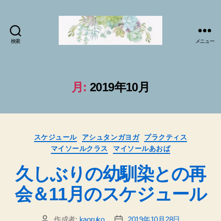
検索
メニュー
マ
イ
ソ
ー
月:
2019年10月
ル
プ
ラ
ク
カ
テ
スケジュール
アシュタンガヨガ
プラクティス
テ
ィ
マイソールクラス
マイソールあおば
ゴ
ス
リ
久しぶりの幼馴染との再
で
ー
sabai♪
会＆11月のスケジュール
か
お
る
作成者:
kaoruko
2019年10月28日
投
投