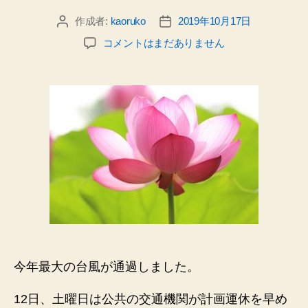
作成者:
kaoruko
2019年10月17日
投
投
稿
稿
猛
コメントはまだありません
者
日
烈
台
風
通
過。
被
害
に
遭
っ
た
人
が
早
今年最大の台風が通過しました。
く
日
12日、土曜日は公共の交通機関が計画運休を早め
常