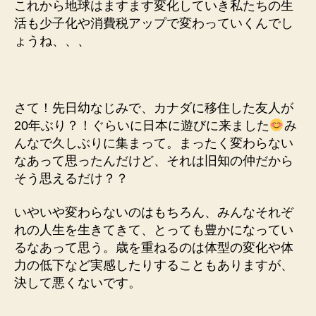
これから地球はますます変化していき私たちの生
ー
活も少子化や消費税アップで変わっていくんでし
ル
ょうね、、、
へ
の
さて！先日幼なじみで、カナダに移住した友人が
20年ぶり？！ぐらいに日本に遊びに来ました
み
んなで久しぶりに集まって。まったく変わらない
なあって思ったんだけど、それは旧知の仲だから
そう思えるだけ？？
いやいや変わらないのはもちろん、みんなそれぞ
れの人生を生きてきて、とっても豊かになってい
るなあって思う。歳を重ねるのは体型の変化や体
力の低下など実感したりすることもありますが、
決して悪くないです。