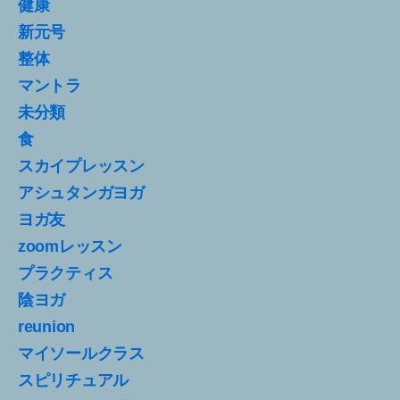
健康
新元号
整体
マントラ
未分類
食
スカイプレッスン
アシュタンガヨガ
ヨガ友
zoomレッスン
プラクティス
陰ヨガ
reunion
マイソールクラス
スピリチュアル