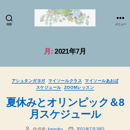
検索
メニュー
マ
イ
ソ
ー
月:
2021年7月
ル
プ
ラ
ク
カ
テ
アシュタンガヨガ
マイソールクラス
マイソールあおば
テ
ィ
スケジュール
ZOOMレッスン
ゴ
ス
リ
夏休みとオリンピック＆8
で
ー
sabai♪
月スケジュール
か
お
る
作成者:
kaoruko
2021年7月28日
投
投