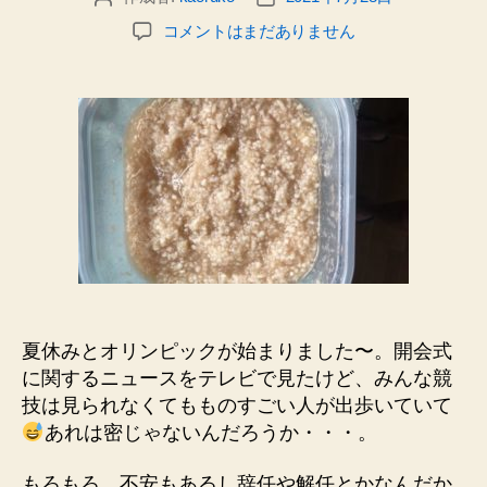
の
稿
稿
日
夏
コメントはまだありません
者
日
記
休
_
み
と
オ
リ
ン
ピ
ッ
ク
＆
8
月
ス
夏休みとオリンピックが始まりました〜。開会式
ケ
に関するニュースをテレビで見たけど、みんな競
ジ
技は見られなくてもものすごい人が出歩いていて
ュ
あれは密じゃないんだろうか・・・。
ー
ル
もろもろ、不安もあるし辞任や解任とかなんだか
へ