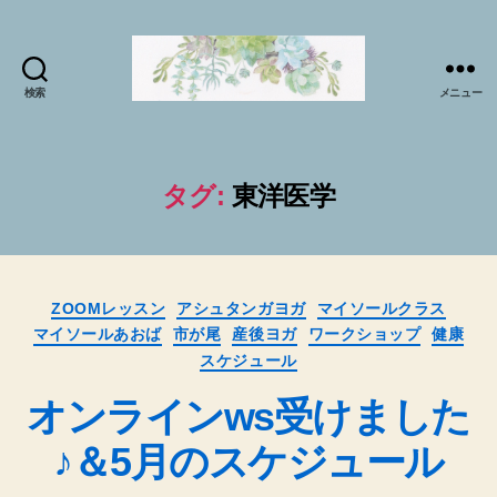
検索
メニュー
マ
イ
ソ
ー
タグ:
東洋医学
ル
プ
ラ
ク
カ
テ
ZOOMレッスン
アシュタンガヨガ
マイソールクラス
テ
ィ
マイソールあおば
市が尾
産後ヨガ
ワークショップ
健康
ゴ
ス
スケジュール
リ
で
ー
オンラインws受けました
sabai♪
か
♪＆5月のスケジュール
お
る