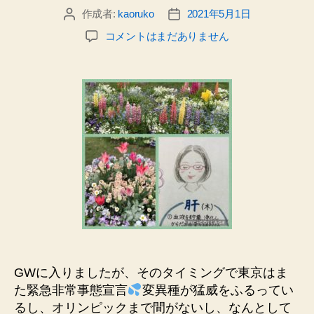
の
作成者:
kaoruko
2021年5月1日
投
投
日
稿
稿
記
オ
コメントはまだありません
者
日
_
ン
ラ
イ
ン
ws
受
け
ま
し
た
♪
＆
5
月
の
GWに入りましたが、そのタイミングで東京はま
ス
た緊急非常事態宣言
変異種が猛威をふるってい
ケ
るし、オリンピックまで間がないし、なんとして
ジ