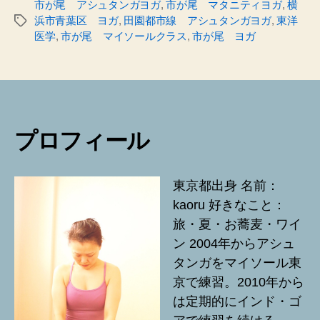
市が尾 アシュタンガヨガ
,
市が尾 マタニティヨガ
,
横
浜市青葉区 ヨガ
,
田園都市線 アシュタンガヨガ
,
東洋
タ
医学
,
市が尾 マイソールクラス
,
市が尾 ヨガ
グ
プロフィール
東京都出身 名前：
kaoru 好きなこと：
旅・夏・お蕎麦・ワイ
ン 2004年からアシュ
タンガをマイソール東
京で練習。2010年から
は定期的にインド・ゴ