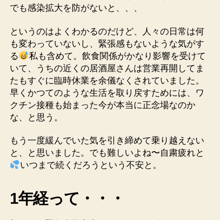
でも感染拡大を防がないと、、、
ュ
ー
というのはよくわかるのだけど、人々の日常は何
ル
へ
も変わっていないし、緊張感もないような気がす
の
る
私も含めて。飲食関係がかなり影響を受けて
いて、うちの近くの居酒屋さんは営業再開してま
たもすぐに臨時休業を余儀なくされていました。
早くかつてのような生活を取り戻すためには、ワ
クチン接種も始まった今が本当に正念場なのか
な、と思う。
もう一度緩んでいた気を引き締めて乗り越えない
と、と思いました。でも難しいよね〜自粛疲れと
いつまで続くだろうという不安と。
1年経って・・・