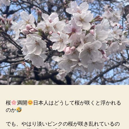
の
と
日
少
記
し
_
違
う
春
&4
月
の
ス
ケ
ジ
ュ
ー
ル
へ
桜
満開
日本人はどうして桜が咲くと浮かれる
の
のか
でも、やはり淡いピンクの桜が咲き乱れているの