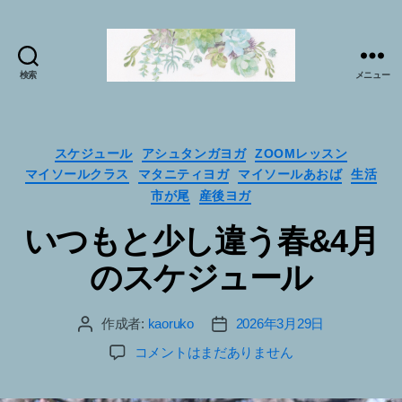
検索
メニュー
マ
イ
ソ
ー
カ
スケジュール
アシュタンガヨガ
ZOOMレッスン
ル
テ
マイソールクラス
マタニティヨガ
マイソールあおば
生活
プ
ゴ
市が尾
産後ヨガ
ラ
リ
ク
ー
いつもと少し違う春&4月
テ
のスケジュール
ィ
ス
で
作成者:
kaoruko
2026年3月29日
投
投
sabai♪
稿
稿
か
い
コメントはまだありません
者
日
お
つ
る
も