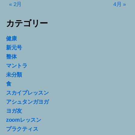
« 2月
4月 »
カテゴリー
健康
新元号
整体
マントラ
未分類
食
スカイプレッスン
アシュタンガヨガ
ヨガ友
zoomレッスン
プラクティス