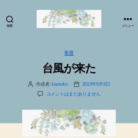
検索
メニュー
マ
イ
ソ
ー
カ
生活
ル
テ
台風が来た
プ
ゴ
ラ
リ
ク
ー
作成者:
kaoruko
2019年9月9日
投
投
テ
稿
稿
ィ
台
コメントはまだありません
者
日
ス
風
で
が
sabai♪
来
か
た
お
へ
る
の