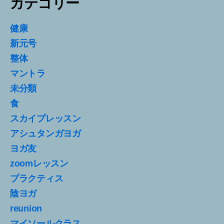
カテゴリー
健康
新元号
整体
マントラ
未分類
食
スカイプレッスン
アシュタンガヨガ
ヨガ友
zoomレッスン
プラクティス
陰ヨガ
reunion
マイソールクラス