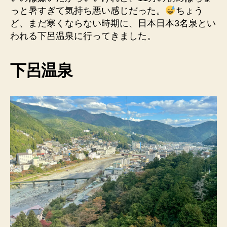
ス
っと暑すぎて気持ち悪い感じだった。
ちょう
ケ
ど、まだ寒くならない時期に、日本日本3名泉とい
ジ
われる下呂温泉に行ってきました。
ュ
ー
ル
下呂温泉
へ
の