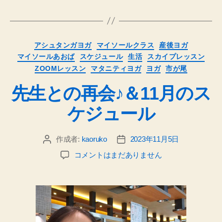
グ
カ
アシュタンガヨガ
マイソールクラス
産後ヨガ
テ
マイソールあおば
スケジュール
生活
スカイプレッスン
ゴ
ZOOMレッスン
マタニティヨガ
ヨガ
市が尾
リ
ー
先生との再会♪＆11月のス
ケジュール
作成者:
kaoruko
2023年11月5日
投
投
稿
稿
先
コメントはまだありません
者
日
生
と
の
再
会
♪