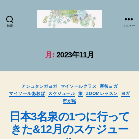
検索
メニュー
マ
イ
ソ
ー
月:
2023年11月
ル
プ
ラ
ク
カ
テ
アシュタンガヨガ
マイソールクラス
産後ヨガ
テ
ィ
マイソールあおば
スケジュール
旅
ZOOMレッスン
ヨガ
ゴ
ス
市が尾
リ
で
ー
日本3名泉の1つに行って
sabai♪
か
きた&12月のスケジュー
お
る