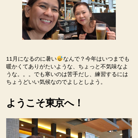
＆
11
月
の
ス
ケ
ジ
ュ
11月になるのに暑い
なんで？今年はいつまでも
ー
暖かくてありがたいような、ちょっと不気味なよ
ル
へ
うな。。。でも寒いのは苦手だし、練習するには
の
ちょうどいい気候なのでよしとしよう。
ようこそ東京へ！