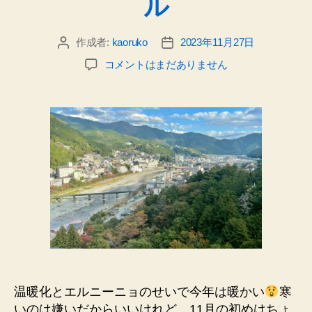
ル
の
日
記
作成者:
kaoruko
2023年11月27日
投
投
_
稿
稿
日
コメントはまだありません
者
日
本
3
名
泉
の
1
つ
に
行
っ
て
き
た
&12
温暖化とエルニーニョのせいで今年は暖かい
寒
月
いのは嫌いだからいいけれど、11月の初めはちょ
の