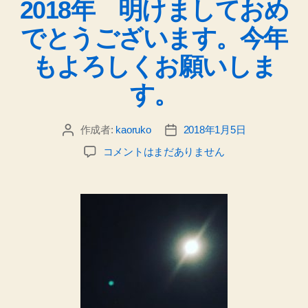
2018年 明けましておめ
ゴ
リ
でとうございます。今年
ー
もよろしくお願いしま
す。
作成者:
kaoruko
2018年1月5日
投
投
稿
稿
2018
コメントはまだありません
者
日
年
明
け
ま
し
て
お
め
で
と