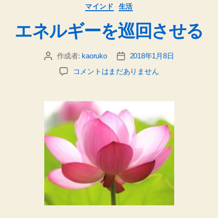
カ
マインド
生活
テ
エネルギーを巡回させる
ゴ
リ
ー
作成者:
kaoruko
2018年1月8日
投
投
稿
稿
エ
コメントはまだありません
者
日
ネ
ル
ギ
ー
を
巡
回
さ
せ
る
へ
の