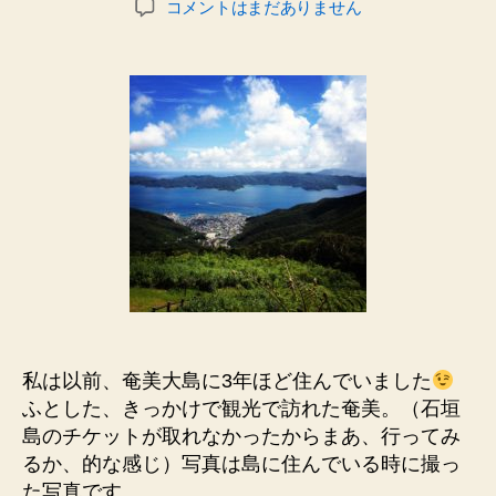
め
コメントはまだありません
者
日
っ
ち
ゃ
嬉
し
く
て
ハ
ッ
ピ
ー
な
こ
と
♡
私は以前、奄美大島に3年ほど住んでいました
へ
ふとした、きっかけで観光で訪れた奄美。（石垣
の
島のチケットが取れなかったからまあ、行ってみ
るか、的な感じ）写真は島に住んでいる時に撮っ
た写真です。