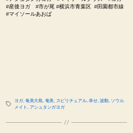
#産後ヨガ #市が尾 #横浜市青葉区 #田園都市線
#マイソールあおば
ヨガ
,
奄美大島
,
奄美
,
スピリチュアル
,
幸せ
,
波動
,
ソウル
タ
メイト
,
アシュタンガヨガ
グ