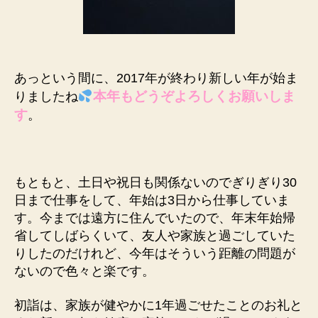
う
ご
ざ
い
ま
あっという間に、2017年が終わり新しい年が始ま
す。
本年もどうぞよろしくお願いしま
りましたね
今
す
。
年
も
よ
ろ
もともと、土日や祝日も関係ないのでぎりぎり30
し
く
日まで仕事をして、年始は3日から仕事していま
お
す。今までは遠方に住んでいたので、年末年始帰
願
省してしばらくいて、友人や家族と過ごしていた
い
りしたのだけれど、今年はそういう距離の問題が
し
ないので色々と楽です。
ま
す。
初詣は、家族が健やかに1年過ごせたことのお礼と
へ