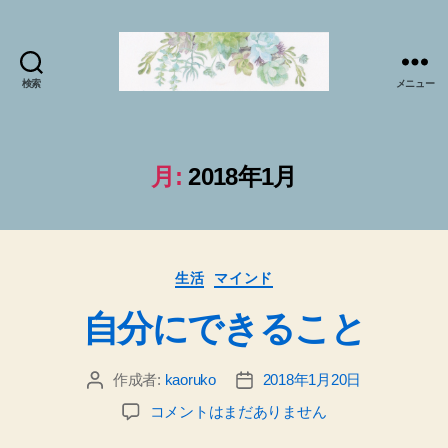
検索
メニュー
マ
イ
ソ
ー
月:
2018年1月
ル
プ
ラ
ク
カ
テ
生活
マインド
テ
ィ
自分にできること
ゴ
ス
リ
で
ー
sabai♪
作成者:
kaoruko
2018年1月20日
投
投
か
稿
稿
お
自
コメントはまだありません
者
日
る
分