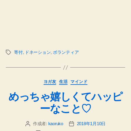
寄付
,
ドネーション
,
ボランティア
タ
グ
カ
ヨガ友
生活
マインド
テ
めっちゃ嬉しくてハッピ
ゴ
リ
ーなこと♡
ー
作成者:
kaoruko
2018年1月10日
投
投
稿
稿