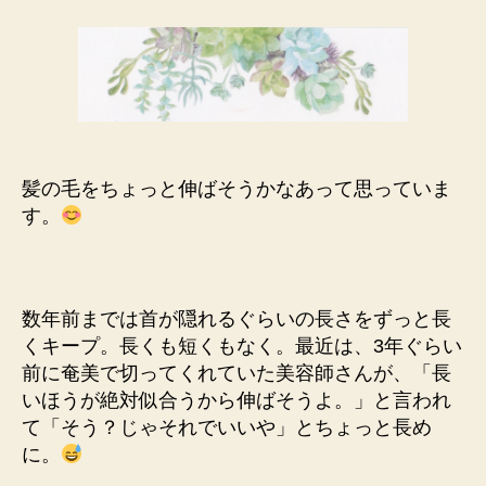
の
に
日
で
記
き
_
る
こ
と
へ
の
髪の毛をちょっと伸ばそうかなあって思っていま
す。
数年前までは首が隠れるぐらいの長さをずっと長
くキープ。長くも短くもなく。最近は、3年ぐらい
前に奄美で切ってくれていた美容師さんが、「長
いほうが絶対似合うから伸ばそうよ。」と言われ
て「そう？じゃそれでいいや」とちょっと長め
に。