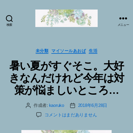
検索
メニュー
マ
イ
ソ
ー
カ
未分類
マイソールあおば
生活
ル
テ
暑い夏がすぐそこ。大好
プ
ゴ
ラ
リ
きなんだけれど今年は対
ク
ー
テ
策が悩ましいところ…
ィ
ス
で
作成者:
kaoruko
2018年6月28日
投
投
sabai♪
稿
稿
暑
か
コメントはまだありません
者
日
い
お
夏
る