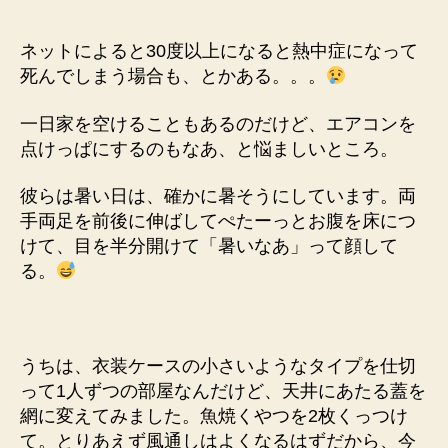
ま
し
ネットによると30度以上になると熱中症になって
い
死んでしまう場合も、とかある。。。
と
こ
一日家を空けることもあるのだけど、エアコンを
ろ…
点けっぱにするのもなあ、と悩ましいところ。
へ
の
彼らは暑い日は、確かに暑そうにしています。両
手両足を前後に伸ばしてぺたーっとお腹を床につ
けて、目を半分開けて「暑いなあ」って顔して
る。
うちは、衣装ケースの小さいようなタイプを仕切
って1人ずつの部屋なんだけど、天井にあたる蓋を
網に変えてみました。魚焼くやつを2枚くっつけ
て。とりあえず風通しはよくなるはずだから、今