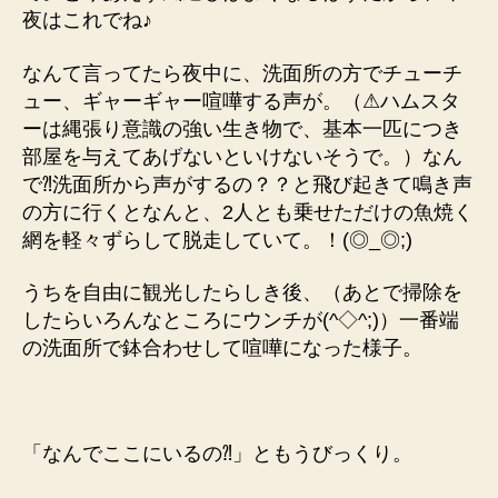
夜はこれでね♪
なんて言ってたら夜中に、洗面所の方でチューチ
ュー、ギャーギャー喧嘩する声が。（⚠ハムスタ
ーは縄張り意識の強い生き物で、基本一匹につき
部屋を与えてあげないといけないそうで。）なん
で⁈洗面所から声がするの？？と飛び起きて鳴き声
の方に行くとなんと、2人とも乗せただけの魚焼く
網を軽々ずらして脱走していて。！(◎_◎;)
うちを自由に観光したらしき後、（あとで掃除を
したらいろんなところにウンチが(^◇^;)）一番端
の洗面所で鉢合わせして喧嘩になった様子。
「なんでここにいるの⁈」ともうびっくり。