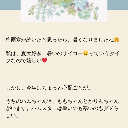
が
の
す
日
ぐ
記
そ
_
こ。
大
好
梅雨寒が続いたと思ったら、暑くなりましたね
き
な
私は、夏大好き、暑いのサイコー
っていうタイ
ん
プなので嬉しい
だ
け
れ
ど
しかし、今年はちょっと心配ごとが。
今
年
うちのハムちゃん達、ももちゃんとかりんちゃん
は
がいます。ハムスターは暑いのも寒いのもダメら
対
策
しい。
が
悩