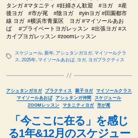
タンガ #マタニティ #妊婦さん歓迎 #ヨガ #産
後ヨガ #市が尾 #陰ヨガ #yinヨガ #田園都市
線 ヨガ
#横浜市青葉区 ヨガ #マイソールあお
ば #プライベートヨガレッスン
#出張ヨガ #ス
カイプヨガレッスン #zoomレッスン
スケジュール
,
新年
,
アシュタンガヨガ
,
マイソールクラ
タ
ス
,
2025年
,
マイソールあおば
,
ヨガ
,
ヨガプラクティス
グ
カ
アシュタンガヨガ
プラクティス
親子ヨガ
マイソールクラス
テ
マイソールあおば
アシュタンガ仲間
スケジュール
ゴ
ZOOMレッスン
マタニティヨガ
市が尾
リ
ー
「今ここに在る」を感じ
る1年&12月のスケジュー