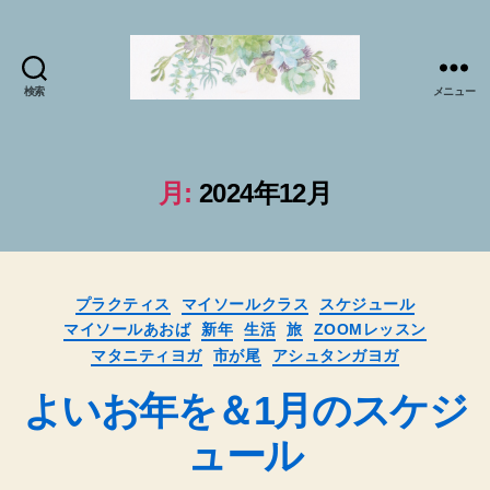
検索
メニュー
マ
イ
ソ
ー
月:
2024年12月
ル
プ
ラ
ク
カ
テ
プラクティス
マイソールクラス
スケジュール
テ
ィ
マイソールあおば
新年
生活
旅
ZOOMレッスン
ゴ
ス
マタニティヨガ
市が尾
アシュタンガヨガ
リ
で
ー
よいお年を＆1月のスケジ
sabai♪
か
ュール
お
る