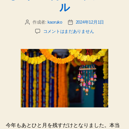
ル
作成者:
kaoruko
2024年12月1日
投
投
稿
稿
「今
コメントはまだありません
者
日
こ
こ
に
在
る」
を
感
じ
る
1
年
&12
月
の
今年もあとひと月を残すだけとなりました。本当
ス