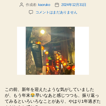
の
作成者:
kaoruko
2024年12月31日
投
投
日
稿
稿
記
よ
コメントはまだありません
者
日
_
い
お
年
を
＆
1
月
の
ス
ケ
ジ
ュ
ー
ル
この前、新年を迎えたような気がしていました
へ
が、もう年末
早いなあと感じつつも、振り返っ
の
てみるといろいろなことがあり、やはり1年過ぎた