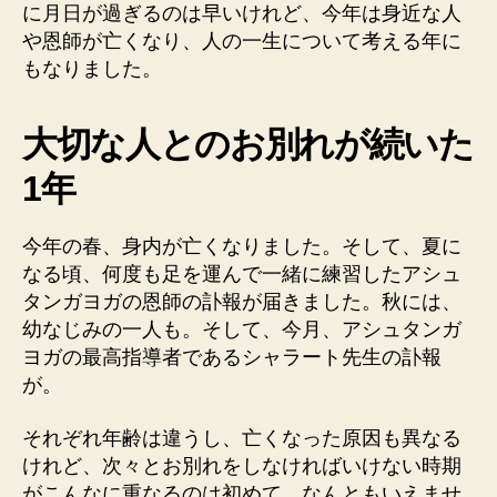
に月日が過ぎるのは早いけれど、今年は身近な人
ケ
ジ
や恩師が亡くなり、人の一生について考える年に
ュ
もなりました。
ー
ル
大切な人とのお別れが続いた
へ
の
1年
今年の春、身内が亡くなりました。そして、夏に
なる頃、何度も足を運んで一緒に練習したアシュ
タンガヨガの恩師の訃報が届きました。秋には、
幼なじみの一人も。そして、今月、アシュタンガ
ヨガの最高指導者であるシャラート先生の訃報
が。
それぞれ年齢は違うし、亡くなった原因も異なる
けれど、次々とお別れをしなければいけない時期
がこんなに重なるのは初めて。なんともいえませ