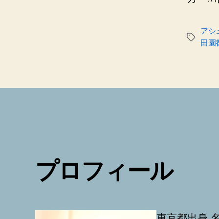
アシ
タ
田園
グ
プロフィール
東京都出身 名