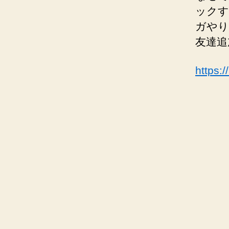
ックす
ガやり
友達追
https: