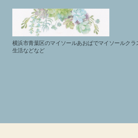
マ
横浜市青葉区のマイソールあおばでマイソールクラ
イ
生活などなど
ソ
ー
ル
プ
ラ
ク
テ
ィ
ス
で
sabai♪
か
お