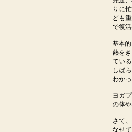
先週、
りに忙
ども重
で復活
基本的
熱をき
ている
しばら
わかっ
ヨガプ
の体や
さて、
なせて