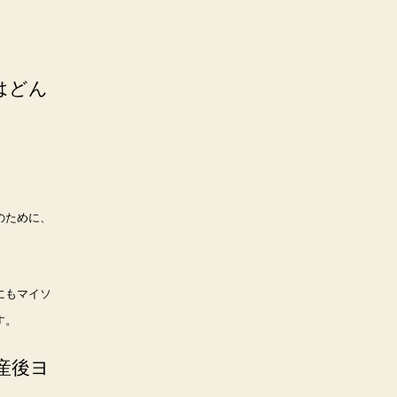
はどん
のために、
にもマイソ
す。
産後ヨ