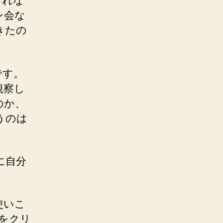
それな
ン会な
きたの
です。
観察し
のか、
うのは
に自分
使いこ
Lをクリ