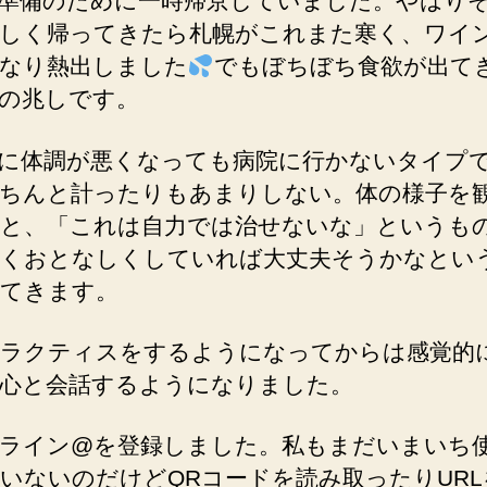
準備のために一時帰京していました。やはり
の
しく帰ってきたら札幌がこれまた寒く、ワイ
なり熱出しました
でもぼちぼち食欲が出て
の兆しです。
に体調が悪くなっても病院に行かないタイプ
ちんと計ったりもあまりしない。体の様子を
と、「これは自力では治せないな」というも
くおとなしくしていれば大丈夫そうかなとい
てきます。
ラクティスをするようになってからは感覚的
心と会話するようになりました。
ライン@を登録しました。私もまだいまいち
いないのだけどQRコードを読み取ったりUR