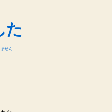
した
りません