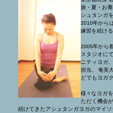
旅・夏・お蕎
シュタンガ
2010年か
練習を続け
2005年か
スタジオにて
ニティヨガ
担当。 奄美
どでもヨガ
様々なヨガ
ただく機会
続けてきたアシュタンガヨガのマイソ