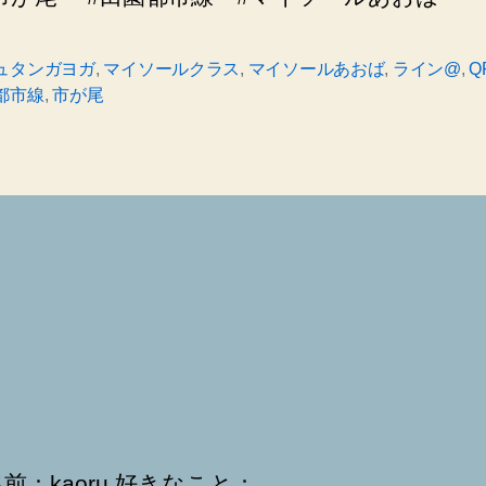
ュタンガヨガ
,
マイソールクラス
,
マイソールあおば
,
ライン@
,
Q
都市線
,
市が尾
前：kaoru 好きなこと：