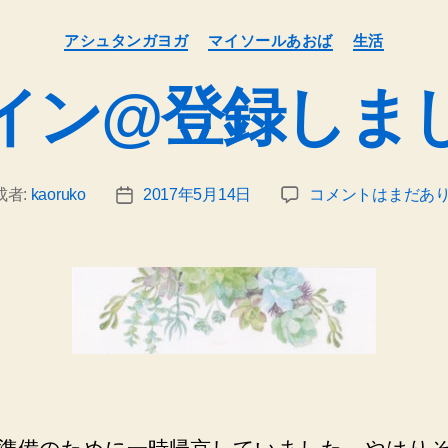
カ
アシュタンガヨガ
マイソールあおば
生活
テ
ゴ
イン@登録しま
リ
ー
ラ
成者:
kaoruko
2017年5月14日
コメントはまだあ
投
イ
稿
ン
日
@
登
録
し
ま
し
た
へ