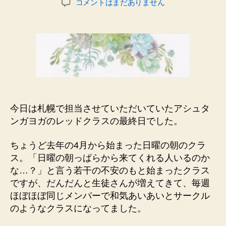
縁
の
コメントはまだありません
者
日
の
日
あ
記
る
_
み
ん
な
と
の
運
今日は札幌で担当させていただいていたアシュタ
命
ンガヨガのレッドクラスの最終日でした。
の
再
ちょうど去年の4月から始まった日曜の朝のクラ
会
ス。「日曜の朝っぱらから来てくれる人いるのか
を
楽
な…？」と言う若干の不安のもと始まったクラス
し
ですが、だんだんと生徒さんが増えてきて、毎週
み
ほぼほぼ同じメンバーで和気あいあいとサークル
に
のようなクラスになってました。
♡
へ