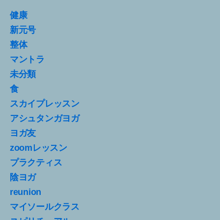
健康
新元号
整体
マントラ
未分類
食
スカイプレッスン
アシュタンガヨガ
ヨガ友
zoomレッスン
プラクティス
陰ヨガ
reunion
マイソールクラス