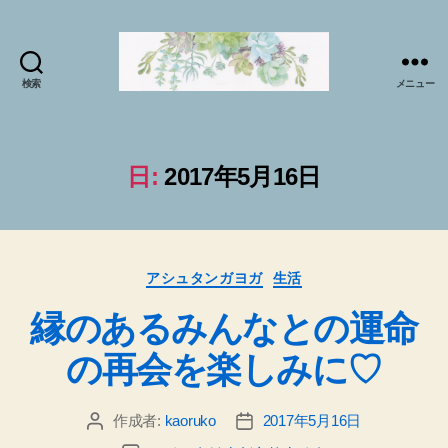
検索
メニュー
マ
イ
ソ
ー
日:
2017年5月16日
ル
プ
ラ
ク
カ
テ
アシュタンガヨガ
生活
テ
ィ
縁のあるみんなとの運命
ゴ
ス
リ
で
の再会を楽しみに♡
ー
sabai♪
か
お
作成者:
kaoruko
2017年5月16日
投
投
る
稿
稿