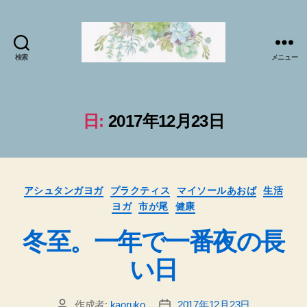
検索
メニュー
マ
イ
ソ
ー
日:
2017年12月23日
ル
プ
ラ
ク
カ
テ
アシュタンガヨガ
プラクティス
マイソールあおば
生活
テ
ィ
ヨガ
市が尾
健康
ゴ
ス
リ
冬至。一年で一番夜の長
で
ー
sabai♪
い日
か
お
る
作成者:
kaoruko
2017年12月23日
投
投