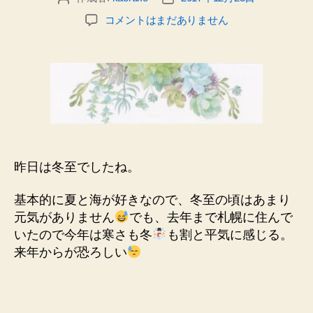
の
稿
稿
日
冬
コメントはまだありません
者
日
記
至。
_
一
年
で
一
番
夜
の
長
昨日は冬至でしたね。
い
日
基本的に夏と海が好きなので、冬至の頃はあまり
へ
元気がありません
でも、去年まで札幌に住んで
の
いたので今年は寒さも冬
も割と平気に感じる。
来年からが恐ろしい