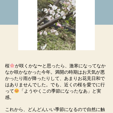
の
じ
日
る
記
今
_
日
こ
の
頃
&5
月
の
ス
ケ
桜
が咲くかな〜と思ったら、激寒になってなか
ジ
なか咲かなかった今年。満開の時期はお天気が悪
ュ
かったり雨が降ったりして、あまりお花見日和で
ー
はありませんでした。でも、近くの桜を愛でに行
ル
って
「ようやくこの季節になったなあ」と実
へ
の
感。
これから、どんどんいい季節になるので自然に触