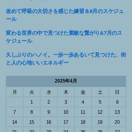
改めて呼吸の大切さを感じた練習＆8月のスケジュ
ール
変わる世界の中で見つけた素敵な繋がり&7月のス
ケジュール
久しぶりのハノイ。一歩一歩あるいて見つけた、街
と人の心地いいエネルギー
2025年4月
月
火
水
木
金
土
日
1
2
3
4
5
6
7
8
9
10
11
12
13
14
15
16
17
18
19
20